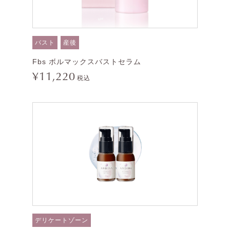
バスト
産後
Fbs ボルマックスバストセラム
¥11,220
税込
デリケートゾーン