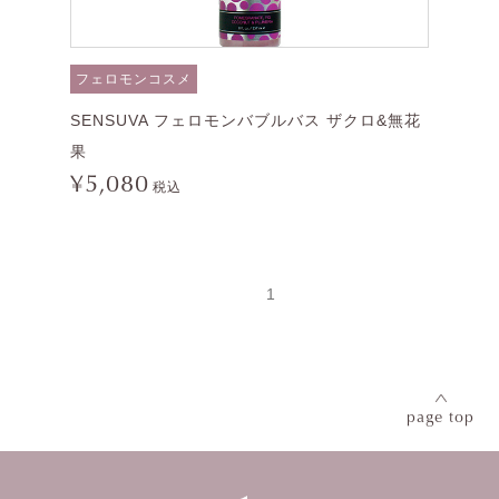
フェロモンコスメ
SENSUVA フェロモンバブルバス ザクロ&無花
果
¥5,080
税込
投
Page
1
稿
の
ペ
ー
ジ
送
page top
り