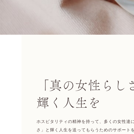
「真の女性らし
輝く人生を
ホスピタリティの精神を持って、多くの女性達
さ」と輝く人生を送ってもらうためのサポート